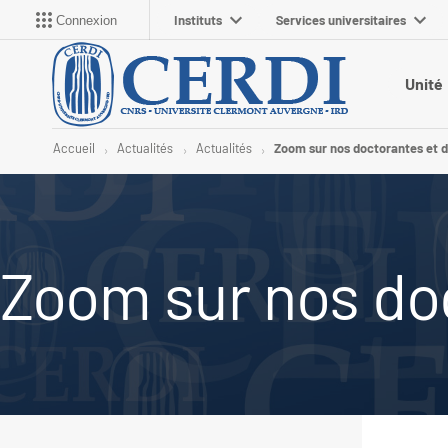
Instituts
Services universitaires
Connexion
Unité
Accueil
Actualités
Actualités
Zoom sur nos doctorantes et 
Zoom sur nos do