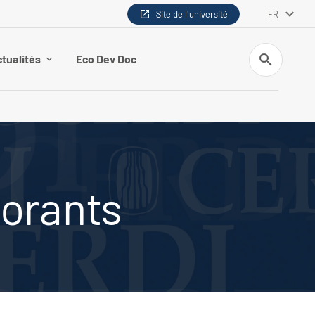
Site de l'université
FR
Recherche
tualités
Eco Dev Doc
torants