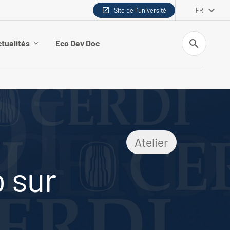
Site de l'université
FR
Recherche
tualités
Eco Dev Doc
Atelier
 sur