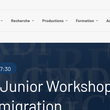
Recherche
Productions
Formation
Ac
17:30
 Junior Workshop
 migration