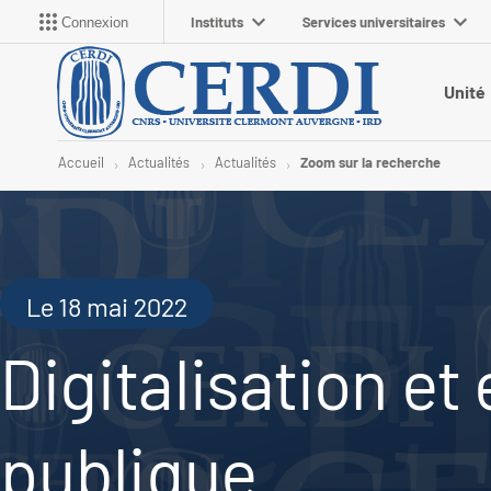
Instituts
Services universitaires
Connexion
Unité
Accueil
Actualités
Actualités
Zoom sur la recherche
Le 18 mai 2022
Digitalisation et
publique