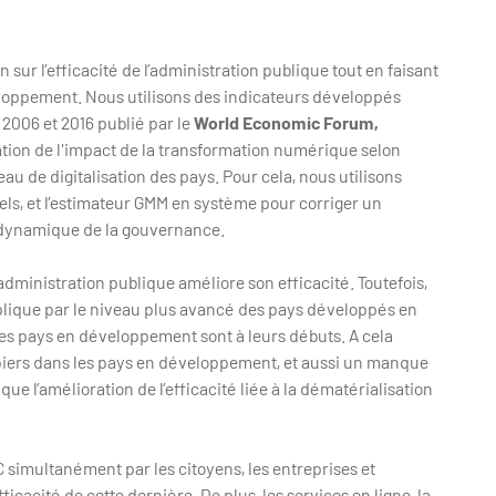
on sur l’efficacité de l’administration publique tout en faisant
loppement. Nous utilisons des indicateurs développés
 2006 et 2016 publié par le
World Economic Forum,
iation de l'impact de la transformation numérique selon
au de digitalisation des pays. Pour cela, nous utilisons
uels, et l’estimateur GMM en système pour corriger un
t dynamique de la gouvernance.
administration publique améliore son efficacité. Toutefois,
xplique par le niveau plus avancé des pays développés en
 les pays en développement sont à leurs débuts. A cela
piers dans les pays en développement, et aussi un manque
ue l’amélioration de l’efficacité liée à la dématérialisation
IC simultanément par les citoyens, les entreprises et
fficacité de cette dernière. De plus, les services en ligne, la