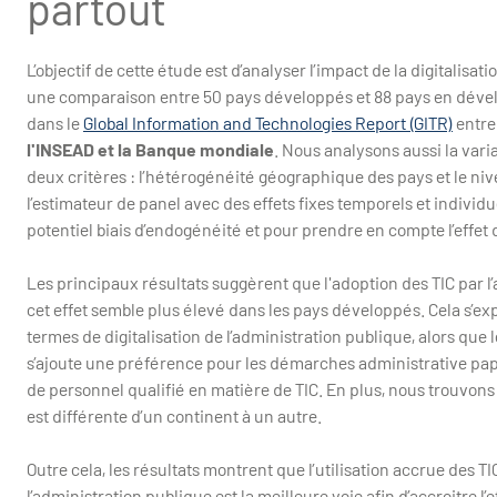
partout
L’objectif de cette étude est d’analyser l’impact de la digitalisati
une comparaison entre 50 pays développés et 88 pays en déve
dans le
Global Information and Technologies Report (GITR)
entre
l'INSEAD et la Banque mondiale
. Nous analysons aussi la var
deux critères : l’hétérogénéité géographique des pays et le nive
l’estimateur de panel avec des effets fixes temporels et individ
potentiel biais d’endogénéité et pour prendre en compte l’effe
Les principaux résultats suggèrent que l'adoption des TIC par l’
cet effet semble plus élevé dans les pays développés. Cela s’e
termes de digitalisation de l’administration publique, alors que
s’ajoute une préférence pour les démarches administrative pa
de personnel qualifié en matière de TIC. En plus, nous trouvons q
est différente d’un continent à un autre.
Outre cela, les résultats montrent que l’utilisation accrue des T
l’administration publique est la meilleure voie afin d’accroitre l’e