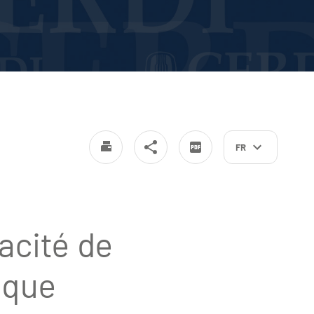
FR
cacité de
ique