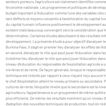
secteurs porteurs, l’agriculture est clairement identifiée comm
l’économie nationale. Les programmes et politiques de dévelo
budget important à l’éducation comme l’une des variables clés 
tant d’efforts et moyens consentis à l’amélioration du capital h
du capital humain influence positivement le développement au 
existent mais beaucoup convergent vers la considération que l
détermination. Certaines études aboutissent à des résultats miti
développement. La présente étude a pour objectif d’analyser l
Burkina Faso. Il s’agit en premier lieu d’analyser les effets de l
en second, d’analyser le rôle que peut jouer l’éducation dans l’
troisième lieu d’analyser le rôle que peut jouer l’éducation dans
niveau d’éducation du responsable de l’exploitation agricole a un
vivrières et de rente. De façon générale, lorsque le responsable 
technique est réduite par rapport à ceux n’ayant reçu aucune in
le chef d’exploitation atteint le niveau primaire ou secondaire.
cultures de rente, l’enquête révèle que le secondaire est le n
agriculteurs, l’appartenance à un groupement de même qu’être 
plus efficients. De même, les résultats montrent qu’un niveau d
d’adoption des nouvelles techniques de production, tout en ré