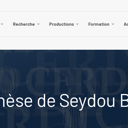
Recherche
Productions
Formation
Ac
hèse de Seydou 