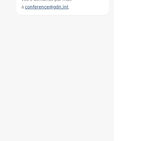
à
conference@gdn.int
.