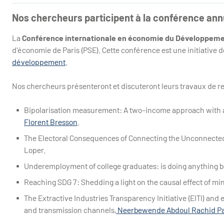
Nos chercheurs participent à la conférence ann
La
Conférence internationale en économie du Développem
d'économie de Paris (PSE). Cette conférence est une initiative 
développement
.
Nos chercheurs présenteront et discuteront leurs travaux de r
Bipolarisation measurement: A two-income approach with an
Florent Bresson
.
The Electoral Consequences of Connecting the Unconnected
Loper
.
Underemployment of college graduates: is doing anything b
Reaching SDG 7: Shedding a light on the causal effect of mini
The Extractive Industries Transparency Initiative (EITI) an
and transmission channels,
Neerbewende Abdoul Rachid P