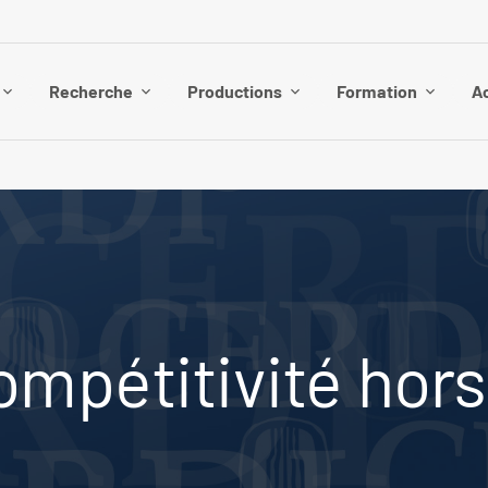
Recherche
Productions
Formation
Ac
ompétitivité hors