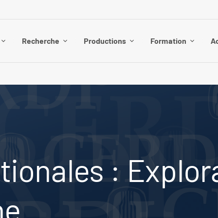
Recherche
Productions
Formation
Ac
tionales : Explor
he