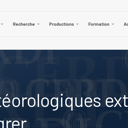
Recherche
Productions
Formation
Ac
orologiques ext
grer