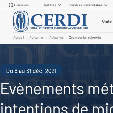
Instituts
Services universitaires
Connexion
Unité
Accueil
Actualités
Actualités
Zoom sur la recherche
Du 8 au 31 déc. 2021
Evènements mété
intentions de mi