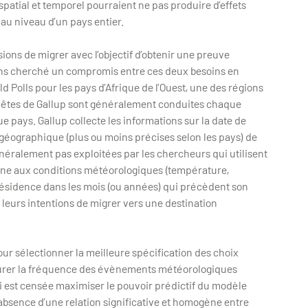
tial et temporel pourraient ne pas produire d’effets
s au niveau d’un pays entier.
ions de migrer avec l’objectif d’obtenir une preuve
vons cherché un compromis entre ces deux besoins en
d Polls pour les pays d’Afrique de l’Ouest, une des régions
quêtes de Gallup sont généralement conduites chaque
 pays. Gallup collecte les informations sur la date de
n géographique (plus ou moins précises selon les pays) de
éralement pas exploitées par les chercheurs qui utilisent
onne aux conditions météorologiques (température,
 résidence dans les mois (ou années) qui précèdent son
 leurs intentions de migrer vers une destination
 sélectionner la meilleure spécification des choix
esurer la fréquence des évènements météorologiques
i est censée maximiser le pouvoir prédictif du modèle
l’absence d’une relation significative et homogène entre