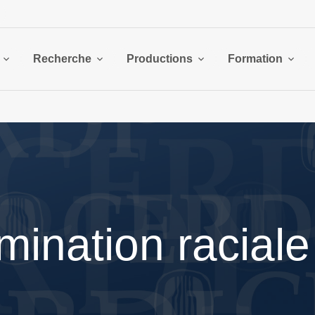
Recherche
Productions
Formation
imination racial