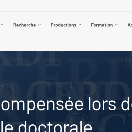
Recherche
Productions
Formation
Ac
compensée lors d
le doctorale