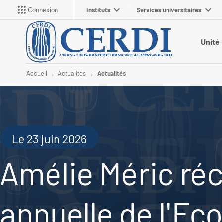
Instituts
Services universitaires
Connexion
Unité
Accueil
Actualités
Actualités
Le 23 juin 2026
Amélie Méric ré
annuelle de l'Eco