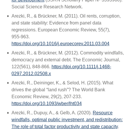
Social Science Research Network.
Arezki, R., & Brückner, M. (2011). Oil rents, corruption,
and state stability: Evidence from panel data
regressions. European Economic Review, 55(7),
955‑963.
https://doi.org/10.1016/j.euroecorev.2011.03.004
Arezki, R., & Brückner, M. (2012). Commodity windfalls,
democracy and external debt. The Economic Journal,
122(561), 848‑866.
https://doi.org/10.1111/j.1468-
0297.2012.02508.x
Arezki, R., Deininger, K., & Selod, H. (2015). What
drives the global “land rush”? The World Bank
Economic Review, 29(2), 207‑233.
https://doi.org/10.1093/wber/lht034
Arezki, R., Dupuy, A., & Gelb, A. (2020).
Resource
windfalls, optimal public investment, and redistribution:
The role of total factor productivity and state capacity
.