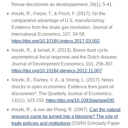
Revue deconomie du developpement, 28(1), 5‑41.
Arezki, R., Fetzer, T., & Pisch, F. (2017). On the
comparative advantage of U.S. manufacturing :
Evidence from the shale gas revolution. Journal of
International Economics, 107, 34‑59.
https://doi.org/10.1016/j.jinteco.2017.03.002
Arezki, R., & Ismail, K. (2013). Boom–bust cycle,
asymmetrical fiscal response and the Dutch disease.
Journal of Development Economics, 101, 256‑267.
https://doi.org/10.1016/j.jdeveco.2012.11.007
Arezki, R., Ramey, V. A., & Sheng, L. (2017). News
shocks in open economies: Evidence from giant oil
discoveries*. The Quarterly Journal of Economics,
132(1), 103‑155.
https://doi.org/10.1093/qje/qjw030
Arezki, R., & van der Ploeg, R. (2007).
Can the natural
resource curse be turned into a blessing? The role of
trade policies and institutions
(SSRN Scholarly Paper