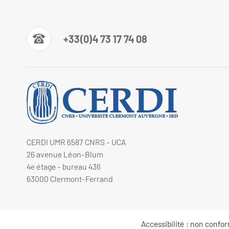
+33(0)4 73 17 74 08
CERDI UMR 6587 CNRS - UCA
26 avenue Léon-Blum
4e étage - bureau 436
63000 Clermont-Ferrand
Accessibilité : non confo