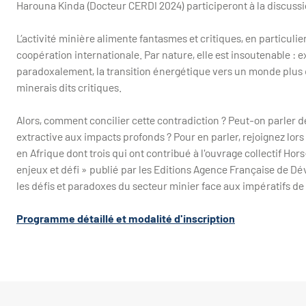
Harouna Kinda (Docteur CERDI 2024) participeront à la discuss
L’activité minière alimente fantasmes et critiques, en particuli
coopération internationale. Par nature, elle est insoutenable : ex
paradoxalement, la transition énergétique vers un monde plus du
minerais dits critiques.
Alors, comment concilier cette contradiction ? Peut-on parler d
extractive aux impacts profonds ? Pour en parler, rejoignez lors
en Afrique dont trois qui ont contribué à l'ouvrage collectif Hors
enjeux et défi » publié par les Editions Agence Française de Dé
les défis et paradoxes du secteur minier face aux impératifs de 
Programme détaillé et modalité d'inscription