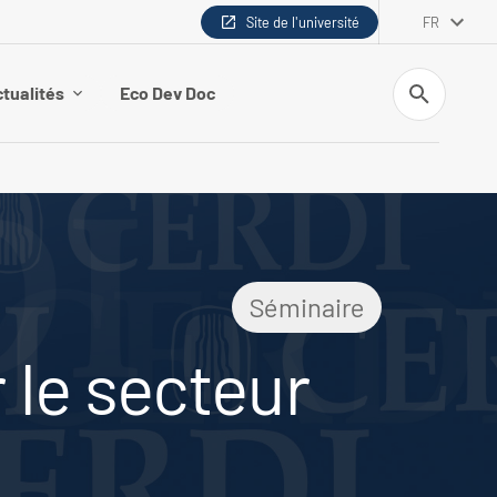
Site de l'université
FR
Recherche
tualités
Eco Dev Doc
Séminaire
 le secteur