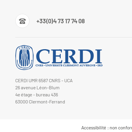
+33(0)4 73 17 74 08
CERDI UMR 6587 CNRS - UCA
26 avenue Léon-Blum
4e étage - bureau 436
63000 Clermont-Ferrand
Accessibilité : non confo