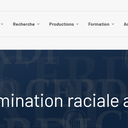
Recherche
Productions
Formation
Ac
mination raciale 