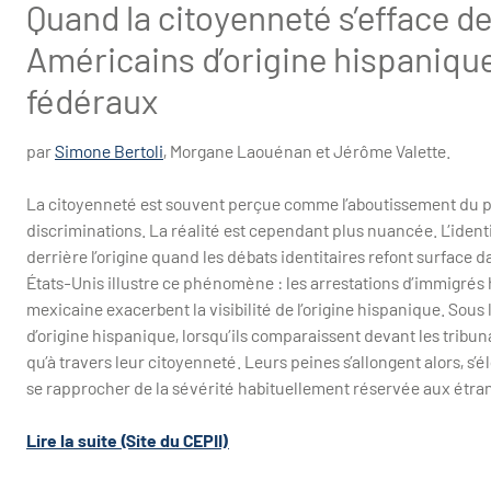
Quand la citoyenneté s’efface der
Américains d’origine hispanique
fédéraux
par
Simone Bertoli
, Morgane Laouénan et Jérôme Valette.
La citoyenneté est souvent perçue comme l’aboutissement du pr
discriminations. La réalité est cependant plus nuancée. L’identit
derrière l’origine quand les débats identitaires refont surface 
États-Unis illustre ce phénomène : les arrestations d’immigrés h
mexicaine exacerbent la visibilité de l’origine hispanique. Sous l
d’origine hispanique, lorsqu’ils comparaissent devant les tribun
qu’à travers leur citoyenneté. Leurs peines s’allongent alors, 
se rapprocher de la sévérité habituellement réservée aux étra
Lire la suite (Site du CEPII)