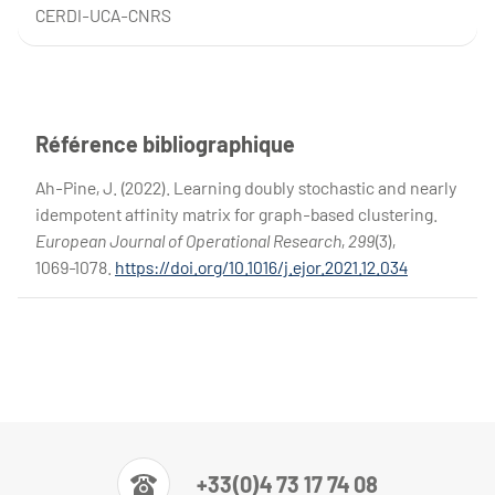
CERDI-UCA-CNRS
Référence bibliographique
Ah-Pine, J. (2022). Learning doubly stochastic and nearly
idempotent affinity matrix for graph-based clustering.
European Journal of Operational Research
,
299
(3),
1069‑1078.
https://doi.org/10.1016/j.ejor.2021.12.034
+33(0)4 73 17 74 08