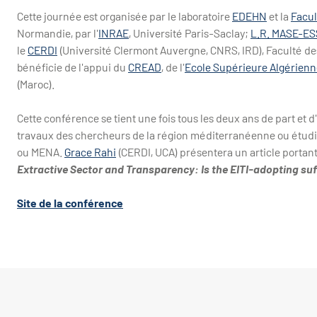
Cette journée est organisée par le laboratoire
EDEHN
et la
Facul
Normandie, par l'
INRAE
, Université Paris-Saclay;
L.R. MASE-ES
le
CERDI
(Université Clermont Auvergne, CNRS, IRD), Faculté des
bénéficie de l'appui du
CREAD
, de l'
Ecole Supérieure Algérienne
(Maroc).
Cette conférence se tient une fois tous les deux ans de part et d
travaux des chercheurs de la région méditerranéenne ou étudi
ou MENA.
Grace Rahi
(CERDI, UCA) présentera un article portant 
Extractive Sector and Transparency: Is the EITI-adopting suf
Site de la conférence