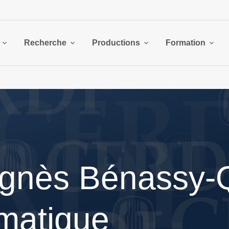
Recherche
Productions
Formation
gnès Bénassy-Q
matique