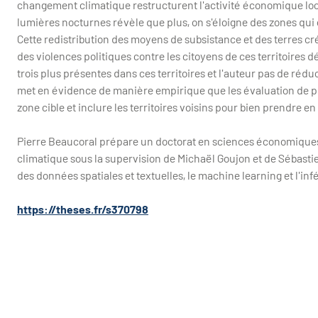
changement climatique restructurent l'activité économique locale
lumières nocturnes révèle que plus, on s'éloigne des zones qui o
Cette redistribution des moyens de subsistance et des terres cr
des violences politiques contre les citoyens de ces territoires d
trois plus présentes dans ces territoires et l'auteur pas de réd
met en évidence de manière empirique que les évaluation de pro
zone cible et inclure les territoires voisins pour bien prendre e
Pierre Beaucoral prépare un doctorat en sciences économiques 
climatique sous la supervision de Michaël Goujon et de Sébast
des données spatiales et textuelles, le machine learning et l'in
https://theses.fr/s370798