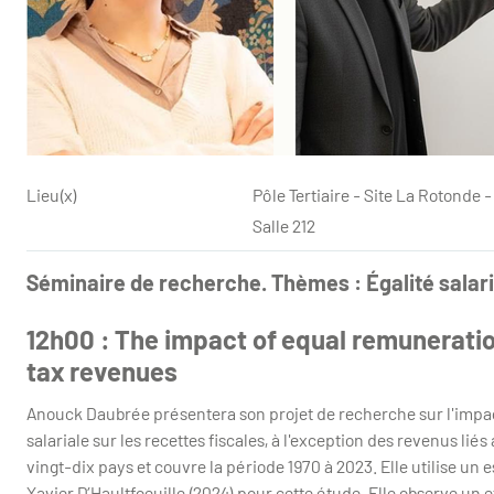
Lieu(x)
Pôle Tertiaire - Site La Rotond
Salle 212
Séminaire de recherche. Thèmes : Égalité salarial
12h00 : The impact of equal remuneration
tax revenues
Anouck Daubrée présentera son projet de recherche sur l'impact 
salariale sur les recettes fiscales, à l'exception des revenus lié
vingt-dix pays et couvre la période 1970 à 2023. Elle utilise u
Xavier D’Haultfoeuille (2024) pour cette étude. Elle observe un eff