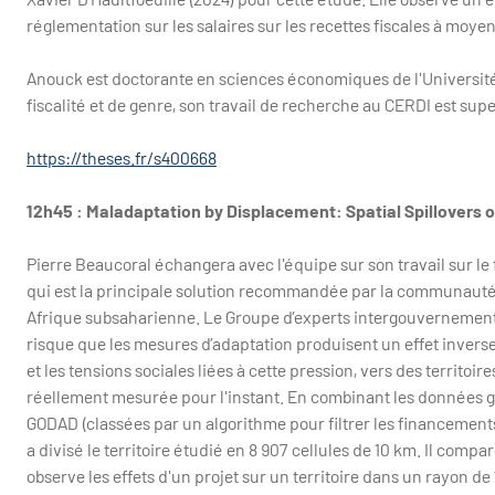
réglementation sur les salaires sur les recettes fiscales à moye
Anouck est doctorante en sciences économiques de l'Université
fiscalité et de genre, son travail de recherche au CERDI est sup
https://theses.fr/s400668
12h45 : Maladaptation by Displacement: Spatial Spillovers 
Pierre Beaucoral échangera avec l'équipe sur son travail sur l
qui est la principale solution recommandée par la communauté i
Afrique subsaharienne. Le Groupe d’experts intergouvernemental
risque que les mesures d’adaptation produisent un effet inverse
et les tensions sociales liées à cette pression, vers des territoir
réellement mesurée pour l'instant. En combinant les données g
GODAD (classées par un algorithme pour filtrer les financements l
a divisé le territoire étudié en 8 907 cellules de 10 km. Il compa
observe les effets d'un projet sur un territoire dans un rayon de