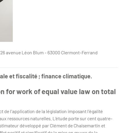
e - 26 avenue Léon Blum - 63000 Clermont-Ferrand
e et fiscalité ; finance climatique.
 for work of equal value law on total
de l'application de la législation imposant l'égalité
s aux ressources naturelles. L'étude porte sur cent quatre-
n estimateur développé par Clément de Chaisemartin et
et positif et significatif de la mise en œuvre de la