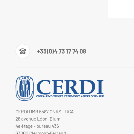
+33(0)4 73 17 74 08
CERDI UMR 6587 CNRS - UCA
26 avenue Léon-Blum
4e étage - bureau 436
63000 Clermont-Ferrand