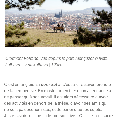
Clermont-Ferrand, vue depuis le parc Montjuzet © iveta kulh
Clermont-Ferrand, vue depuis le parc Montjuzet © iveta
kulhava
- iveta kulhava | 123RF
C’est en anglais «
zoom out
»,
c’est-à-dire savoir prendre
de la perspective. En master ou en thèse, on a tendance à
ne penser qu’à son travail. Il est alors nécessaire d’avoir
des activités en dehors de la thèse, d’avoir des amis qui
ne sont pas économistes, et de parler d’autres sujets.
Juste avoir un peu de perspective. Oui, je consacre