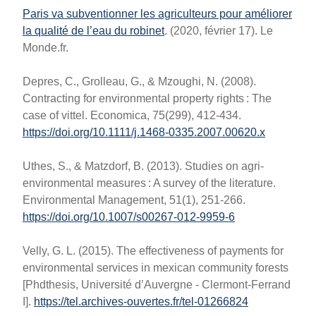
Paris va subventionner les agriculteurs pour améliorer
la qualité de l’eau du robinet
. (2020, février 17). Le
Monde.fr.
Depres, C., Grolleau, G., & Mzoughi, N. (2008).
Contracting for environmental property rights : The
case of vittel. Economica, 75(299), 412‑434.
https://doi.org/10.1111/j.1468-0335.2007.00620.x
Uthes, S., & Matzdorf, B. (2013). Studies on agri-
environmental measures : A survey of the literature.
Environmental Management, 51(1), 251‑266.
https://doi.org/10.1007/s00267-012-9959-6
Velly, G. L. (2015). The effectiveness of payments for
environmental services in mexican community forests
[Phdthesis, Université d’Auvergne - Clermont-Ferrand
I].
https://tel.archives-ouvertes.fr/tel-01266824