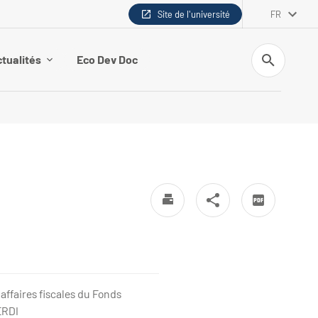
Site de l'université
FR
Recherche
tualités
Eco Dev Doc
affaires fiscales du Fonds
ERDI