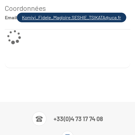
Coordonnées
Email
Komivi_Fidele_Magloire.SESHIE_TSIKATA@uca.fr
+33(0)4 73 17 74 08