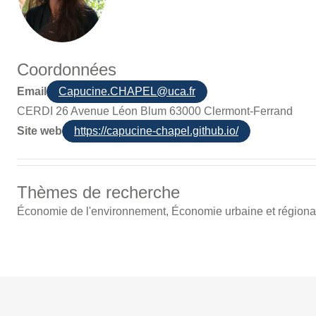
Coordonnées
Email
Capucine.CHAPEL@uca.fr
CERDI 26 Avenue Léon Blum 63000 Clermont-Ferrand
Site web
https://capucine-chapel.github.io/
Thèmes de recherche
Économie de l'environnement, Économie urbaine et région