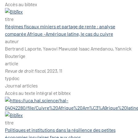
Accès au bibtex
titre
Régimes fiscaux miniers et partage de rente : analyse
comparée Afrique -Amérique latine, le cas du cuivre
auteur
Bertrand Laporte, Yawovi Mawussé Isaac Amedanou, Yannick
Bouterige
article
Revue de droit fiscal
, 2023, 11
typdoc
Journal articles
Accès au texte intégral et bibtex
titre
Politiques et institutions dans la résilience des petites
économies insulaires face aux chocs