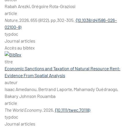
Rabah Arezki, Grégoire Rota-Graziosi
article
Nature
, 2026, 655 (8122), pp.302-305.
⟨10.1038/d41586-026-
02100-8⟩
typdoc
Journal articles
Accès au bibtex
titre
Economic Sanctions and Taxation of Natural Resource Rent:
Evidence From Spatial Analysis
auteur
Isaac Amedanou, Bertrand Laporte, Mahamady Ouédraogo,
Bakary Johnson Rouamba
article
The World Economy
, 2026,
⟨10.1111/twec.70118⟩
typdoc
Journal articles