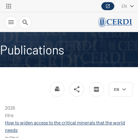
EN
Search
Publications
EN
2026
titre
How to widen access to the critical minerals that the world
needs
auteur