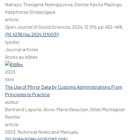
Nahayo, Theogene Nsengiyunva, Denise Kavira Masingo,
Ildephonse Sindayigaya
article
Open Journal of Social Sciences
, 2024, 12 (10), pp.452-468.
⟨10.4236/jss.2024.1210031⟩
typdoc
Journal articles
Accès au bibtex
2023
titre
The Use of Mirror Data by Customs Administrations From
Principles to Practice
auteur
Bertrand Laporte, Anne-Marie Geourjon, Gilles Montagnat-
Rentier
article
2023, Technical Notes and Manuals,
⟨10.5089/9798400251283.005⟩