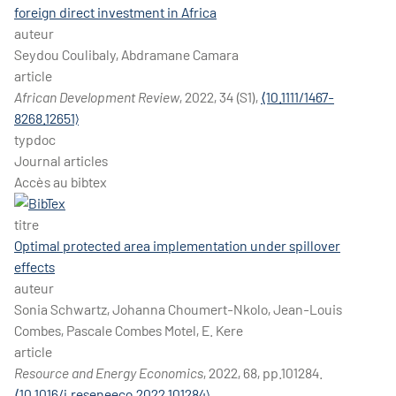
foreign direct investment in Africa
auteur
Seydou Coulibaly, Abdramane Camara
article
African Development Review
, 2022, 34 (S1),
⟨10.1111/1467-
8268.12651⟩
typdoc
Journal articles
Accès au bibtex
titre
Optimal protected area implementation under spillover
effects
auteur
Sonia Schwartz, Johanna Choumert-Nkolo, Jean-Louis
Combes, Pascale Combes Motel, E. Kere
article
Resource and Energy Economics
, 2022, 68, pp.101284.
⟨10.1016/j.reseneeco.2022.101284⟩