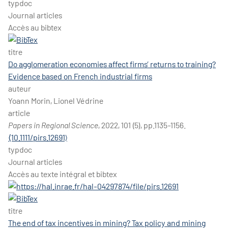
typdoc
Journal articles
Accès au bibtex
titre
Do agglomeration economies affect firms’ returns to training?
Evidence based on French industrial firms
auteur
Yoann Morin, Lionel Védrine
article
Papers in Regional Science
, 2022, 101 (5), pp.1135-1156.
⟨10.1111/pirs.12691⟩
typdoc
Journal articles
Accès au texte intégral et bibtex
titre
The end of tax incentives in mining? Tax policy and mining