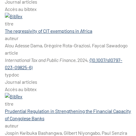
Journal articles
Accès au bibtex
titre
The regressivity of CIT exemptions in Africa
auteur
Alou Adesse Dama, Grégoire Rota-Graziosi, Faycal Sawadogo
article
International Tax and Public Finance
, 2024,
⟨10.1007/s10797-
023-09825-6⟩
typdoc
Journal articles
Accès au bibtex
titre
Prudential Regulation in Strengthening the Financial Capacity
of Congolese Banks
auteur
Jospin Kwibuka Bashangwa, Gilbert Niyongabo, Paul Senzira