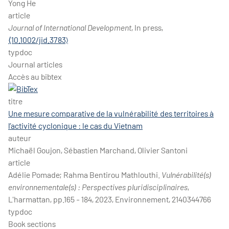
Yong He
article
Journal of International Development
, In press,
⟨10.1002/jid.3783⟩
typdoc
Journal articles
Accès au bibtex
titre
Une mesure comparative de la vulnérabilité des territoires à
l’activité cyclonique : le cas du Vietnam
auteur
Michaël Goujon, Sébastien Marchand, Olivier Santoni
article
Adélie Pomade; Rahma Bentirou Mathlouthi.
Vulnérabilité(s)
environnementale(s) : Perspectives pluridisciplinaires
,
L'harmattan, pp.165 - 184, 2023, Environnement, 2140344766
typdoc
Book sections