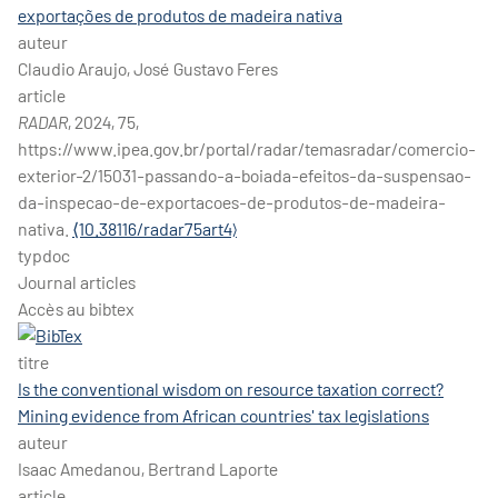
exportações de produtos de madeira nativa
auteur
Claudio Araujo, José Gustavo Feres
article
RADAR
, 2024, 75,
https://www.ipea.gov.br/portal/radar/temasradar/comercio-
exterior-2/15031-passando-a-boiada-efeitos-da-suspensao-
da-inspecao-de-exportacoes-de-produtos-de-madeira-
nativa.
⟨10.38116/radar75art4⟩
typdoc
Journal articles
Accès au bibtex
titre
Is the conventional wisdom on resource taxation correct?
Mining evidence from African countries' tax legislations
auteur
Isaac Amedanou, Bertrand Laporte
article